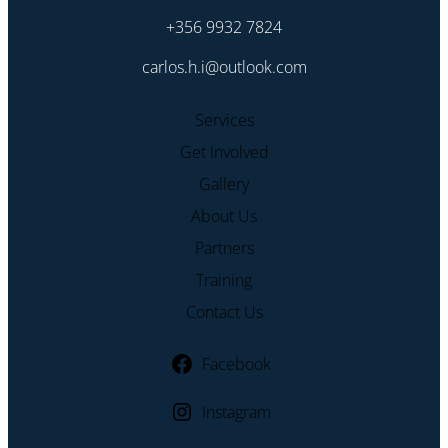
+356 9932 7824
carlos.h.i@outlook.com
Services
Get Involved
Gallery
About Us
Partners
Training
Contact Us
Facebook
Instagram